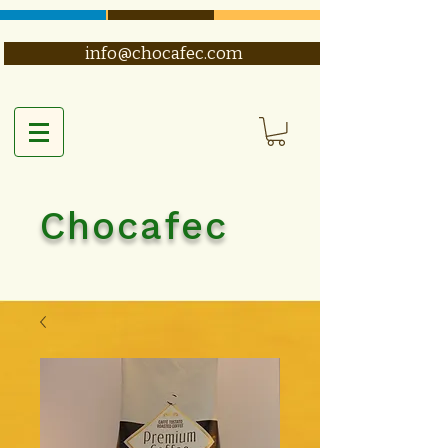
info@chocafec.com
Chocafec