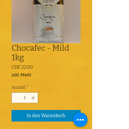
Chocafec - Mild
1kg
Preis
CHF 22.00
inkl. MwSt
Anzahl
*
In den Warenkorb