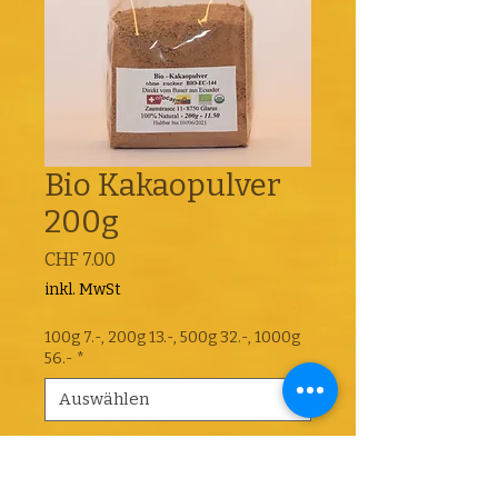
Bio Kakaopulver
200g
Preis
CHF 7.00
inkl. MwSt
100g 7.-, 200g 13.-, 500g 32.-, 1000g
56.-
*
Anzahl
*