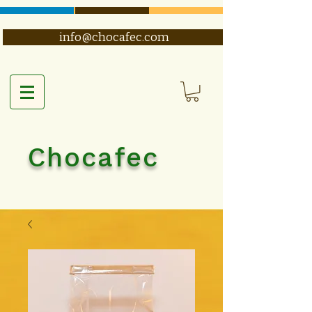
info@chocafec.com
Chocafec