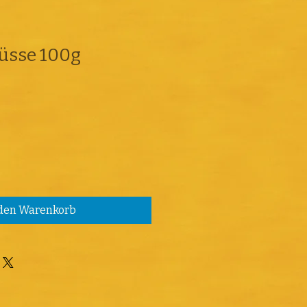
üsse 100g
 den Warenkorb